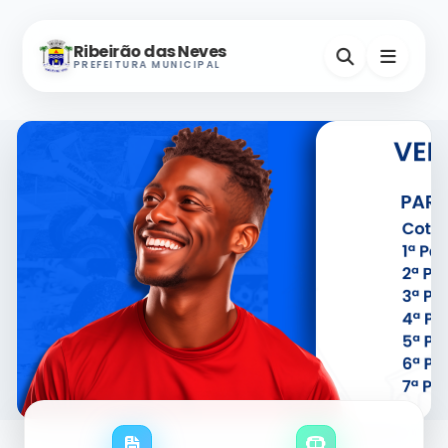
Ribeirão das Neves
PREFEITURA MUNICIPAL
Nevinho
A-
A+
Assistente Virtual
Horários e Endereços
Secretarias
Serviços Digitais
Contatos Úteis