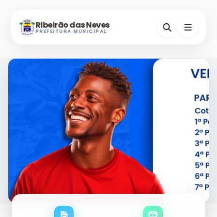
Ribeirão das Neves
PREFEITURA MUNICIPAL
Nevinho
A-
A+
Assistente Virtual
Horários e Endereços
Secretarias
Serviços Digitais
Contatos Úteis