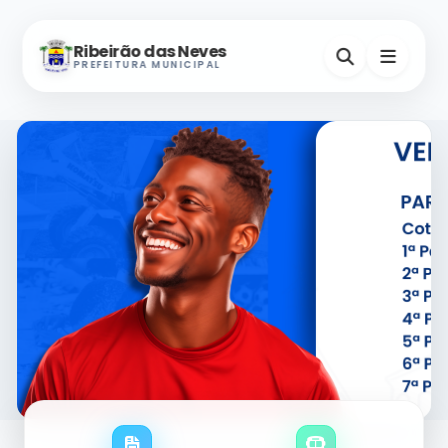
Ribeirão das Neves
PREFEITURA MUNICIPAL
Nevinho
A-
A+
Assistente Virtual
Horários e Endereços
Secretarias
Serviços Digitais
Contatos Úteis