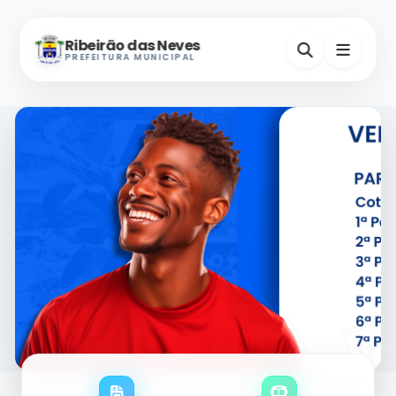
Ribeirão das Neves
PREFEITURA MUNICIPAL
Nevinho
A-
A+
Assistente Virtual
Horários e Endereços
Secretarias
Serviços Digitais
Contatos Úteis