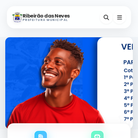
Ribeirão das Neves
PREFEITURA MUNICIPAL
Nevinho
A-
A+
Assistente Virtual
Horários e Endereços
Secretarias
Serviços Digitais
Contatos Úteis