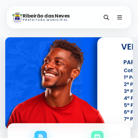
Ribeirão das Neves
PREFEITURA MUNICIPAL
Nevinho
A-
A+
Assistente Virtual
Horários e Endereços
Secretarias
Serviços Digitais
Contatos Úteis