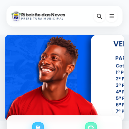
Ribeirão das Neves
PREFEITURA MUNICIPAL
Nevinho
A-
A+
Assistente Virtual
Horários e Endereços
Secretarias
Serviços Digitais
Contatos Úteis