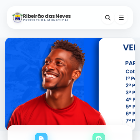
Ribeirão das Neves
PREFEITURA MUNICIPAL
Nevinho
A-
A+
Assistente Virtual
Horários e Endereços
Secretarias
Serviços Digitais
Contatos Úteis