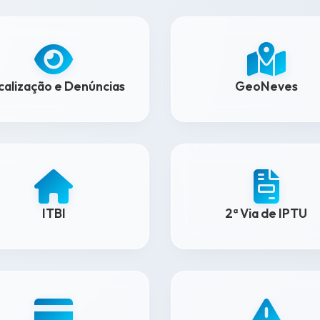
scalização e Denúncias
GeoNeves
ITBI
2ª Via de IPTU