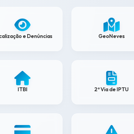
scalização e Denúncias
GeoNeves
ITBI
2ª Via de IPTU