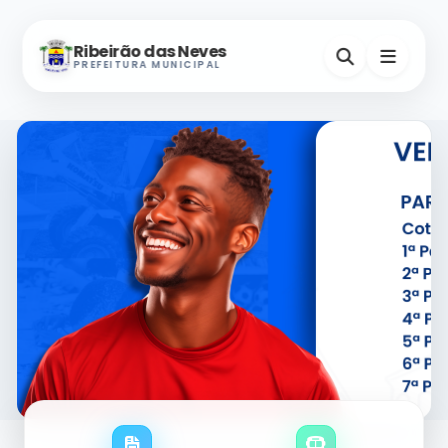
Ribeirão das Neves
PREFEITURA MUNICIPAL
Nevinho
A-
A+
Assistente Virtual
Horários e Endereços
Secretarias
Serviços Digitais
Contatos Úteis