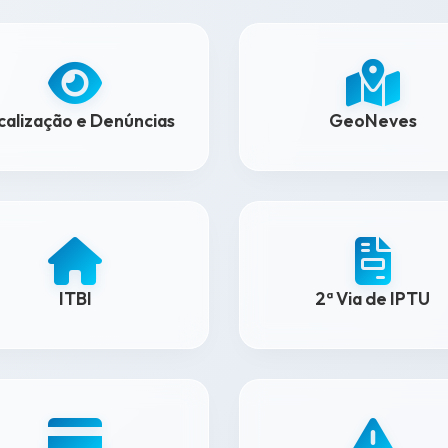
scalização e Denúncias
GeoNeves
ITBI
2ª Via de IPTU