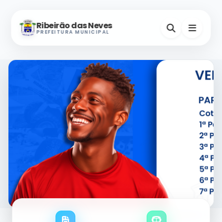
Ribeirão das Neves
PREFEITURA MUNICIPAL
Nevinho
A-
A+
Assistente Virtual
Horários e Endereços
Secretarias
Serviços Digitais
Contatos Úteis