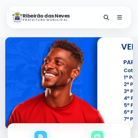
Ribeirão das Neves
PREFEITURA MUNICIPAL
Nevinho
A-
A+
Assistente Virtual
Horários e Endereços
Secretarias
Serviços Digitais
Contatos Úteis